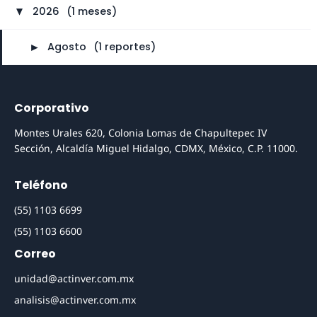
2026
⠀
(1 meses)
►
►
Agosto
⠀
(1 reportes)
Corporativo
Montes Urales 620, Colonia Lomas de Chapultepec IV
Sección, Alcaldía Miguel Hidalgo, CDMX, México, C.P. 11000.
Teléfono
(55) 1103 6699
(55) 1103 6600
Correo
unidad@actinver.com.mx
analisis@actinver.com.mx