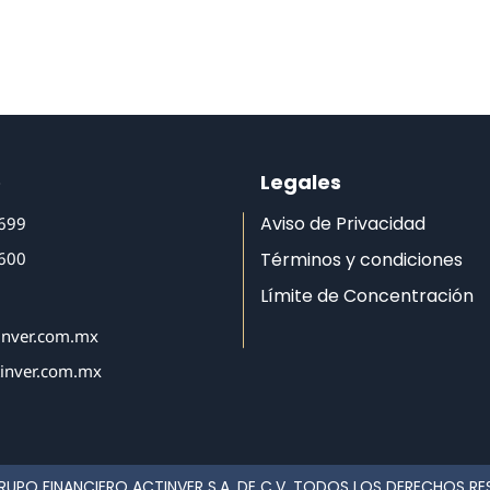
o
Legales
Aviso de Privacidad
6699
6600
Términos y condiciones
Límite de Concentración
inver.com.mx
tinver.com.mx
RUPO FINANCIERO ACTINVER S.A. DE C.V. TODOS LOS DERECHOS R