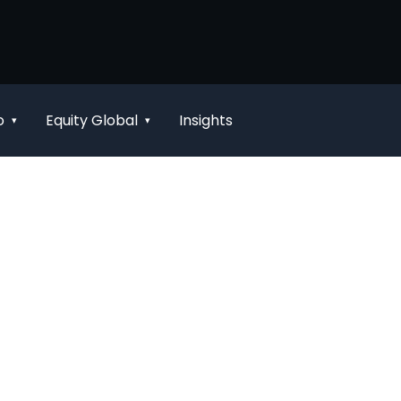
o
Equity Global
Insights
▾
▾