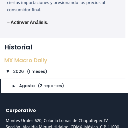
ciertas importaciones y presionando los precios al
consumidor final.
– Actinver Análisis.
Historial
MX Macro Daily
2026
⠀
(1 meses)
►
►
Agosto
⠀
(2 reportes)
Corporativo
Montes Urales 620, Colonia Lomas de Chapultepec IV
Sección, Alcaldía Miguel Hidalgo, CDMX, México, C.P. 11000.