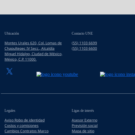
Saltar al contenido principal
Ubicación
Contacto UNE
Montes Urales 620, Col. Lomas de
(55) 1103 6699
Chapultepec IV Secc., Alcaldía
(55) 1103 6600
Miguel Hidalgo, Ciudad de México,
México, C.P. 11000.
Legales
Ligas de interés
Aviso Robo de identidad
Asesor Externo
Costos y comisiones
Previsión social
Cambios Contratos Marco
Mapa de sitio