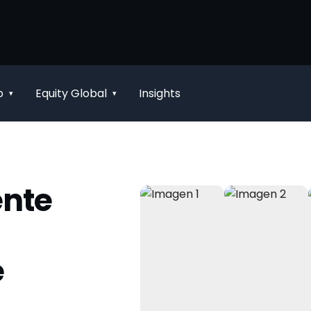
o
Equity Global
Insights
▾
▾
ente
e