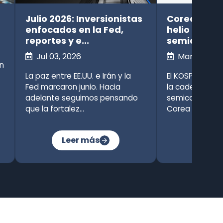
Julio 2026: Inversionistas
Corea del Su
enfocados en la Fed,
helio en
reportes y e...
semiconduc
Jul 03, 2026
Mar 10, 202
n
La paz entre EE.UU. e Irán y la
El KOSPI cae 16
Fed marcaron junio. Hacia
la cadena de s
adelante seguimos pensando
semiconductor
que la fortalez...
Corea del Sur; ..
Leer más
Leer