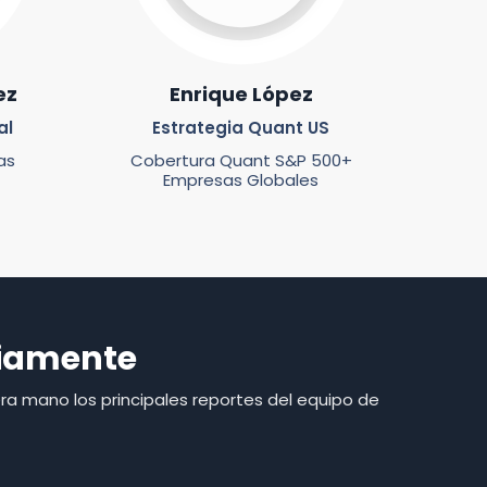
ez
Enrique López
al
Estrategia Quant US
as
Cobertura Quant S&P 500+
Empresas Globales
riamente
ra mano los principales reportes del equipo de