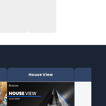
House View
Ins