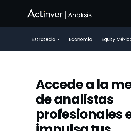
Saltar al contenido principal
Estrategia
Economía
Equity Méxic
▾
Accede a la m
de analistas
profesionales 
impulsa tus