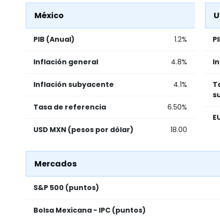
México
U
PIB (Anual)
1.2%
P
Inflación general
4.8%
I
Inflación subyacente
4.1%
T
s
Tasa de referencia
6.50%
E
USD MXN (pesos por dólar)
18.00
Mercados
S&P 500 (puntos)
Bolsa Mexicana - IPC (puntos)