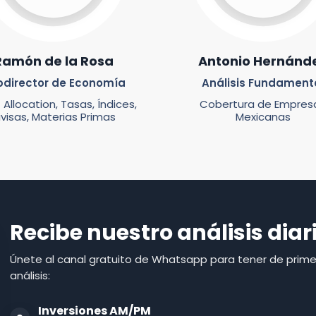
Ramón de la Rosa
Antonio Hernánd
bdirector de Economía
Análisis Fundament
 Allocation, Tasas, Índices,
Cobertura de Empres
ivisas, Materias Primas
Mexicanas
Recibe nuestro análisis dia
Únete al canal gratuito de Whatsapp para tener de prime
análisis:
Inversiones AM/PM