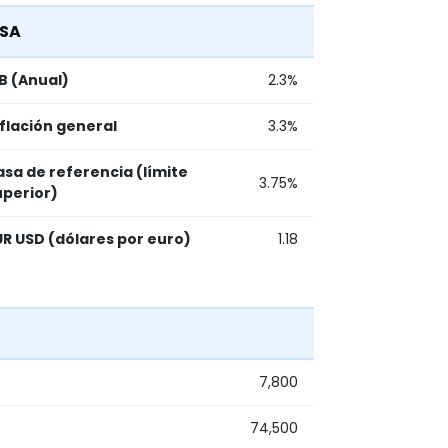
SA
IB (Anual)
2.3%
nflación general
3.3%
asa de referencia (límite
3.75%
uperior)
UR USD (dólares por euro)
1.18
7,800
74,500