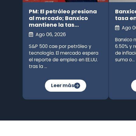
PM: El petróleo presiona
Banxic
al mercado; Banxico
tasa e
mantiene la tas...
Ago 0
Ago 06, 2026
Banxico 
S&P 500 cae por petróleo y
6.50% y r
tecnología. El mercado espera
de inflac
el reporte de empleo en EE.UU.
suma o...
tras la ...
Leer más