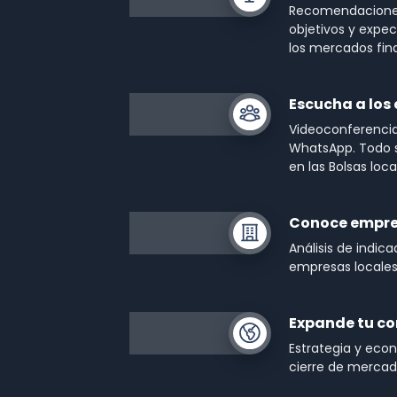
Recomendaciones 
objetivos y expec
los mercados fin
Escucha a los
Videoconferencias
WhatsApp. Todo s
en las Bolsas loc
Conoce empr
Análisis de indic
empresas locales 
Expande tu c
Estrategia y econ
cierre de mercado