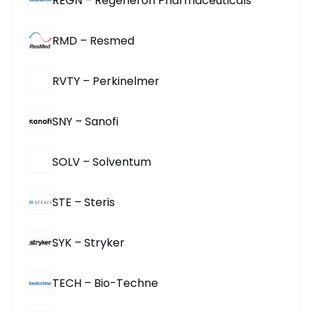
REGN – Regeneron Pharmaceuticals
RMD – Resmed
RVTY – Perkinelmer
SNY – Sanofi
SOLV – Solventum
STE – Steris
SYK – Stryker
TECH – Bio-Techne