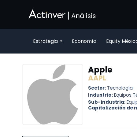
Saltar al contenido principal
Estrategia
Economía
Equity Méxic
▾
Apple
AAPL
Sector:
Tecnología
Industria:
Equipos T
Sub-industria:
Equi
Capitalización de 