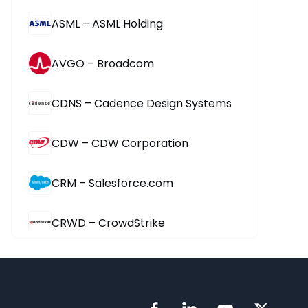
ASML – ASML Holding
AVGO – Broadcom
CDNS – Cadence Design Systems
CDW – CDW Corporation
CRM – Salesforce.com
CRWD – CrowdStrike
CSCO – Cisco Systems
CTSH – Cognizant Technology