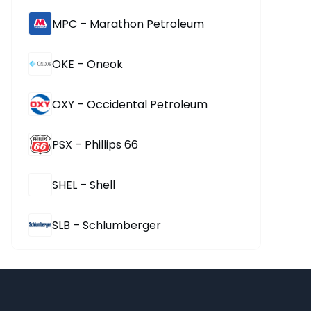
MPC – Marathon Petroleum
OKE – Oneok
OXY – Occidental Petroleum
PSX – Phillips 66
SHEL – Shell
SLB – Schlumberger
TPL – Texas Pacific Land
TRGP – Targa Resources