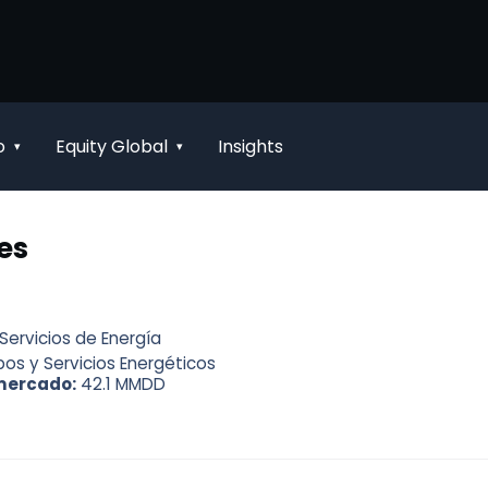
o
Equity Global
Insights
▾
▾
es
Servicios de Energía
pos y Servicios Energéticos
mercado:
42.1 MMDD