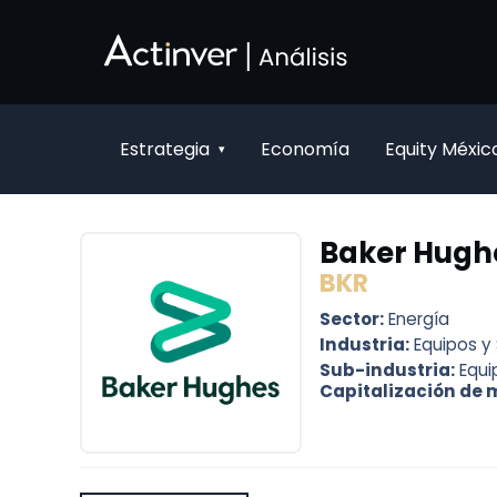
Saltar al contenido principal
Estrategia
Economía
Equity Méxic
▾
Baker Hugh
BKR
Sector:
Energía
Industria:
Equipos y 
Sub-industria:
Equi
Capitalización de 