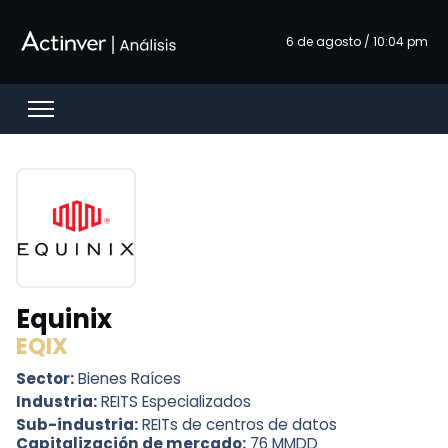
Saltar al contenido principal
6 de agosto / 10:04 pm
Open menu
Equinix
EQIX
Sector:
Bienes Raíces
Industria:
REITS Especializados
Sub-industria:
REITs de centros de datos
Capitalización de mercado:
76 MMDD