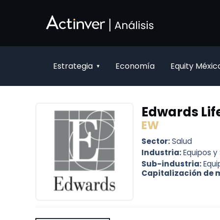
Saltar al contenido principal
Estrategia
Economía
Equity Méxic
▾
Edwards Lif
EW
Sector:
Salud
Industria:
Equipos y
Sub-industria:
Equi
Capitalización de 