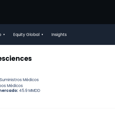
o
Equity Global
Insights
▾
▾
esciences
 Suministros Médicos
pos Médicos
mercado:
45.9 MMDD