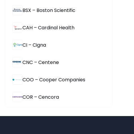
BSX – Boston Scientific
CAH – Cardinal Health
CI – Cigna
CNC – Centene
COO – Cooper Companies
COR – Cencora
CRL – Charles River Laboratories
CVS – CVS Health