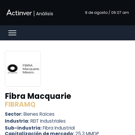
Saltar al contenido principal
9 de agosto / 06:07 am
Open menu
Fibra Macquarie
FIBRAMQ
Sector:
Bienes Raíces
Industria:
REIT Industriales
Sub-industria:
Fibra Industrial
Capitalización de mercado:
25.3 MMDP