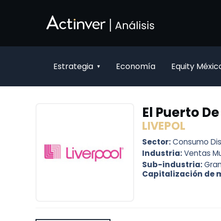
Saltar al contenido principal
Estrategia
Economía
Equity Méxic
▾
El Puerto De
LIVEPOL
Sector:
Consumo Dis
Industria:
Ventas Mu
Sub-industria:
Gra
Capitalización de 