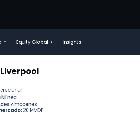
o
Equity Global
Insights
▾
▾
 Liverpool
crecional
ltilínea
ndes Almacenes
mercado:
20 MMDP