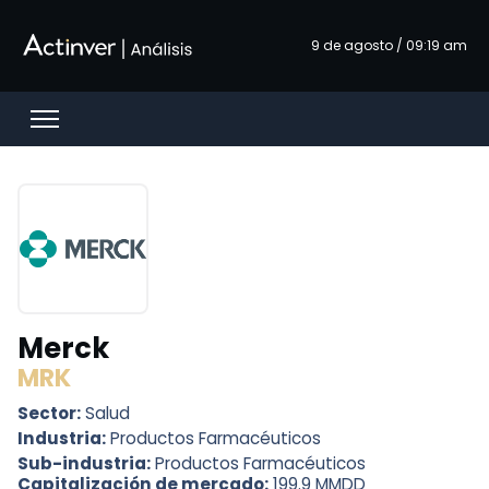
Saltar al contenido principal
9 de agosto / 09:19 am
Open menu
Merck
MRK
Sector:
Salud
Industria:
Productos Farmacéuticos
Sub-industria:
Productos Farmacéuticos
Capitalización de mercado:
199.9 MMDD