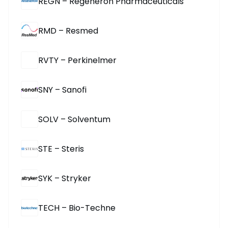
REGN – Regeneron Pharmaceuticals
RMD – Resmed
RVTY – Perkinelmer
SNY – Sanofi
SOLV – Solventum
STE – Steris
SYK – Stryker
TECH – Bio-Techne