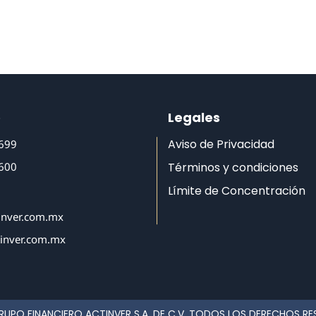
o
Legales
Aviso de Privacidad
6699
6600
Términos y condiciones
Límite de Concentración
inver.com.mx
tinver.com.mx
RUPO FINANCIERO ACTINVER S.A. DE C.V. TODOS LOS DERECHOS R