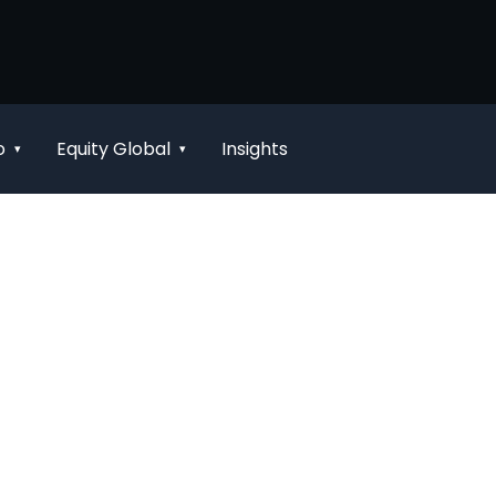
o
Equity Global
Insights
▾
▾