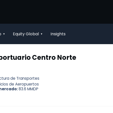
o
Equity Global
Insights
▾
▾
ortuario Centro Norte
uctura de Transportes
icios de Aeropuertos
mercado:
83.6 MMDP