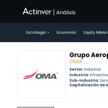
Saltar al contenido principal
Estrategia
Economía
Equity Méxic
▾
Grupo Aerop
OMA
Sector:
Industrial
Industria:
Infraestr
Sub-industria:
Serv
Capitalización de 