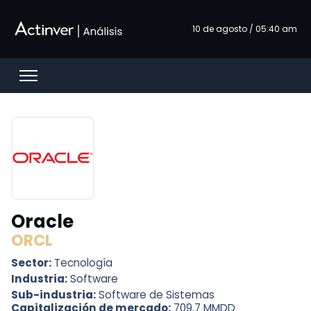
Saltar al contenido principal
10 de agosto / 05:40 am
Open menu
Oracle
ORCL
Sector:
Tecnología
Industria:
Software
Sub-industria:
Software de Sistemas
Capitalización de mercado:
709.7 MMDD