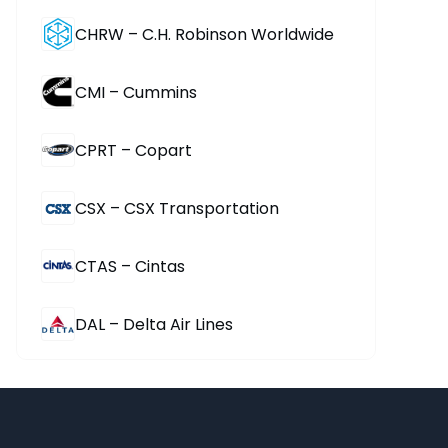
CHRW – C.H. Robinson Worldwide
CMI – Cummins
CPRT – Copart
CSX – CSX Transportation
CTAS – Cintas
DAL – Delta Air Lines
DAY – Dayforce Inc
DE – Deere & Company