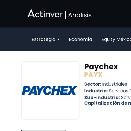
Saltar al contenido principal
Estrategia
Economía
Equity Méxic
▾
Paychex
PAYX
Sector:
Industriales
Industria:
Servicios 
Sub-industria:
Serv
Capitalización de 