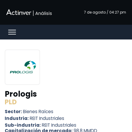
Saltar al contenido principal
7 de agosto / 04:27 pm
Open menu
Prologis
PLD
Sector:
Bienes Raíces
Industria:
REIT Industriales
Sub-industria:
REIT Industriales
Capitalización de mercado:
98.8 MMDD