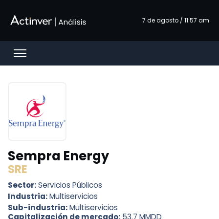
Saltar al contenido principal
7 de agosto / 11:57 am
Open menu
Sempra Energy
SRE
Sector:
Servicios Públicos
Industria:
Multiservicios
Sub-industria:
Multiservicios
Capitalización de mercado:
53.7 MMDD