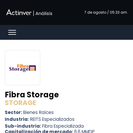
Saltar al contenido principal
7 de agosto / 05:33 am
Open menu
Fibra Storage
STORAGE
Sector:
Bienes Raíces
Industria:
REITS Especializados
Sub-industria:
Fibra Especializada
Capitalización de mercado:
6.6 MMDP