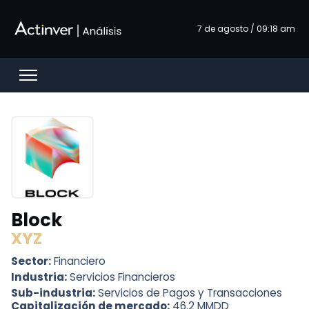
Saltar al contenido principal
7 de agosto / 09:18 am
Open menu
Block
XYZ
Sector:
Financiero
Industria:
Servicios Financieros
Sub-industria:
Servicios de Pagos y Transacciones
Capitalización de mercado:
46.2 MMDD