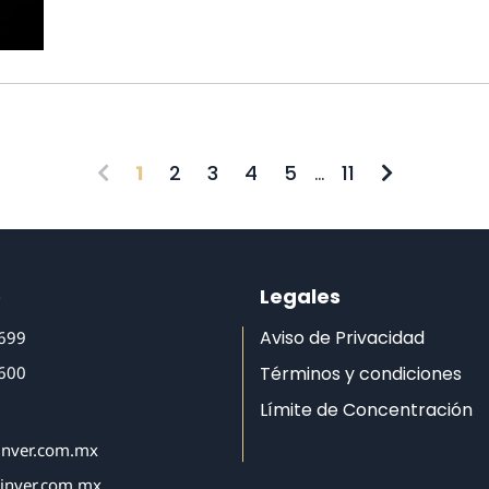
1
2
3
4
5
...
11
o
Legales
Aviso de Privacidad
6699
6600
Términos y condiciones
Límite de Concentración
inver.com.mx
tinver.com.mx