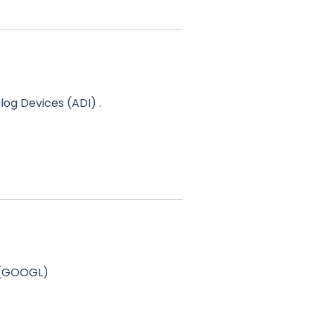
og Devices (ADI) .
e (GOOGL)