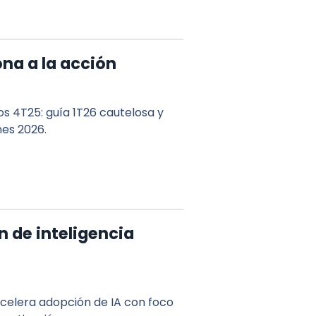
ona a la acción
dos 4T25: guía 1T26 cautelosa y
es 2026.
 de inteligencia
acelera adopción de IA con foco