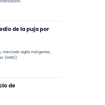
netización.
edio de la puja por
%; mercado vigila márgenes,
ner (WBD).
clo de