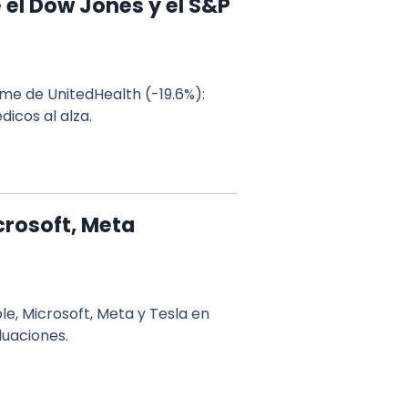
 el Dow Jones y el S&P
me de UnitedHealth (-19.6%):
icos al alza.
crosoft, Meta
e, Microsoft, Meta y Tesla en
luaciones.