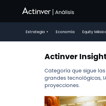
Siirry pääsisältöön
Estrategia
Economía
Equity Méxic
▾
Actinver Insigh
Categoría que sigue las
grandes tecnológicas, IA
proyecciones.