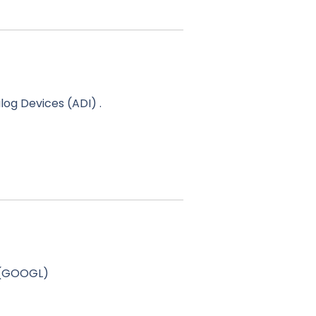
og Devices (ADI) .
e (GOOGL)