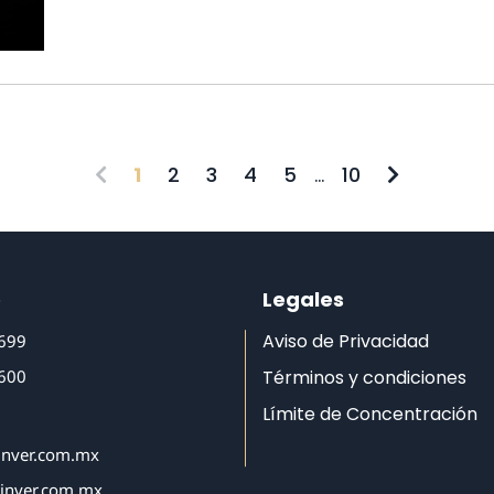
1
2
3
4
5
...
10
o
Legales
Aviso de Privacidad
6699
6600
Términos y condiciones
Límite de Concentración
inver.com.mx
tinver.com.mx