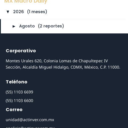
MX Macro Daily
2026
⠀
(1 meses)
►
►
Agosto
⠀
(2 reportes)
Corporativo
Montes Urales 620, Colonia Lomas de Chapultepec IV
Sección, Alcaldía Miguel Hidalgo, CDMX, México, C.P. 11000.
Teléfono
(55) 1103 6699
(55) 1103 6600
Correo
unidad@actinver.com.mx