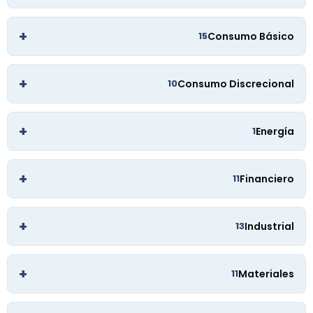
+
Consumo Básico
15
+
Consumo Discrecional
10
+
Energía
1
+
Financiero
11
+
Industrial
13
+
Materiales
11