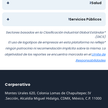
+
Salud
2
+
Servicios Públicos
1
*Sectores basados en la Clasificación Industrial Global Estándar
(GICS).
*El uso de logotipos de empresas en esta plataforma no refleja
ningún patrocinio ni recomendación implícita sobre la misma. La
objetividad de los reportes se encuentra marcada en el
Límite de
.
Responsabilidades
Corporativo
Montes Urales 620, Colonia Lomas de Chapultepec IV
Sección, Alcaldía Miguel Hidalgo, CDMX, México, C.P. 11000.