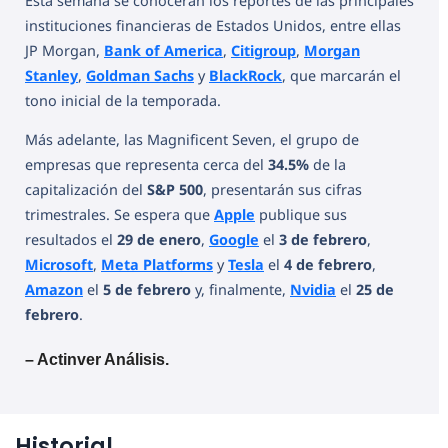
Esta semana se conocerán los reportes de las principales
instituciones financieras de Estados Unidos, entre ellas
JP Morgan,
Bank of America
,
Citigroup
,
Morgan
Stanley
,
Goldman Sachs
y
BlackRock
, que marcarán el
tono inicial de la temporada.
Más adelante, las Magnificent Seven, el grupo de
empresas que representa cerca del
34.5%
de la
capitalización del
S&P 500
, presentarán sus cifras
trimestrales. Se espera que
Apple
publique sus
resultados el
29 de enero
,
Google
el
3 de febrero
,
Microsoft
,
Meta Platforms
y
Tesla
el
4 de febrero
,
Amazon
el
5 de febrero
y, finalmente,
Nvidia
el
25 de
febrero
.
– Actinver Análisis.
Historial