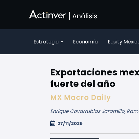
Salta al contingut principal
Estrategia
Economía
Equity Méxic
▾
Exportaciones mex
fuerte del año
MX Macro Daily
Enrique Covarrubias Jaramillo, Ram
27/11/2025