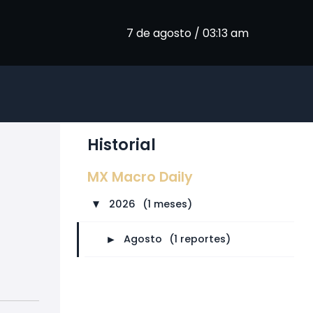
7 de agosto / 03:13 am
Historial
MX Macro Daily
2026
⠀
(1 meses)
►
►
Agosto
⠀
(1 reportes)