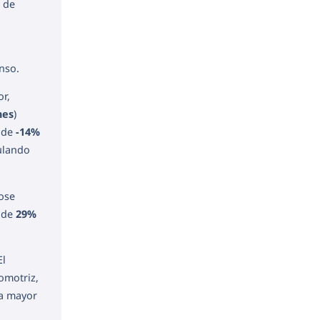
 de
nso.
or,
nes
)
a de
-14%
ulando
ose
r de
29%
El
omotriz,
na mayor