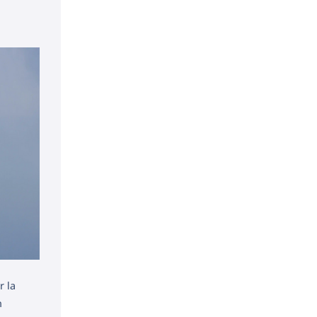
r la
n