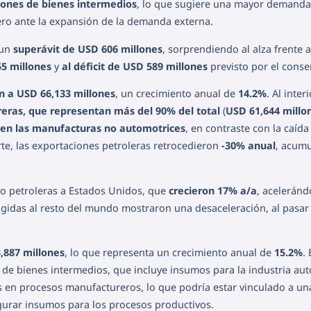
iones de bienes intermedios
, lo que sugiere una mayor demanda
ro ante la expansión de la demanda externa.
 un
superávit de USD 606 millones
, sorprendiendo al alza frente a
55 millones
y
al déficit de USD 589 millones
previsto por el conse
n a USD 66,133 millones
, un crecimiento anual de
14.2%
. Al interi
eras, que representan más del 90% del total
(
USD 61,644 millo
en las manufacturas no automotrices
, en contraste con la caíd
te, las exportaciones petroleras retrocedieron
-30% anual
, acum
no petroleras a Estados Unidos, que
crecieron 17% a/a
, aceleránd
rigidas al resto del mundo mostraron una desaceleración, al pasa
,887 millones
, lo que representa un crecimiento anual de
15.2%
. 
de bienes intermedios, que incluye insumos para la industria aut
as en procesos manufactureros, lo que podría estar vinculado a u
gurar insumos para los procesos productivos.