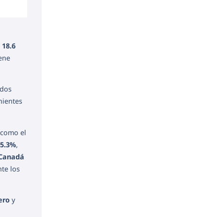
 18.6
iene
ados
nientes
 como el
15.3%
,
Canadá
te los
ero
y