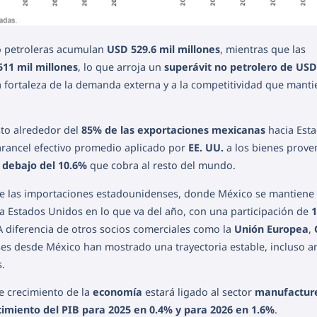
no petroleras acumulan
USD 529.6 mil millones
, mientras que las
11 mil millones
, lo que arroja un
superávit no petrolero de USD
la fortaleza de la demanda externa y a la competitividad que mant
sto alrededor del
85% de las exportaciones mexicanas
hacia Est
 arancel efectivo promedio aplicado por
EE. UU.
a los bienes prove
 debajo del 10.6%
que cobra al resto del mundo.
a de las importaciones estadounidenses, donde México se mantiene
 Estados Unidos en lo que va del año, con una participación de
 A diferencia de otros socios comerciales como la
Unión Europea
,
es desde México han mostrado una trayectoria estable, incluso an
s.
e crecimiento de la
economía
estará ligado al sector
manufactur
cimiento del PIB para 2025 en 0.4% y para 2026 en 1.6%
.