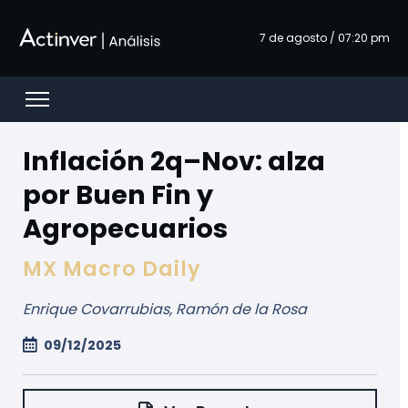
Siirry pääsisältöön
7 de agosto / 07:20 pm
Open menu
Inflación 2q–Nov: alza
por Buen Fin y
Agropecuarios
MX Macro Daily
Enrique Covarrubias, Ramón de la Rosa
09/12/2025