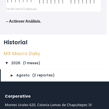
– Actinver Análisis.
Historial
MX Macro Daily
2026
⠀
(1 meses)
►
►
Agosto
⠀
(2 reportes)
Corporativo
Montes Urales 620, Colonia Lomas de Chapultepec IV