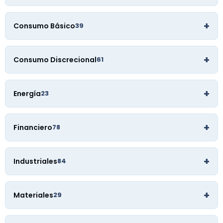
+
Consumo Básico
39
+
Consumo Discrecional
61
+
Energía
23
+
Financiero
78
+
Industriales
84
+
Materiales
29