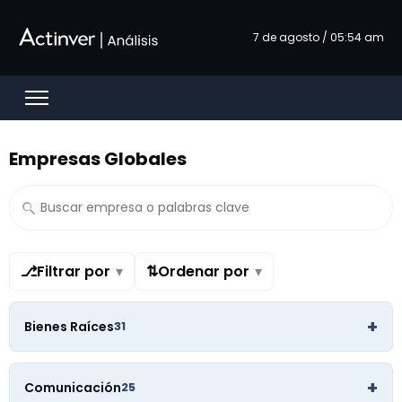
Saut au contenu principal
7 de agosto / 05:54 am
Open menu
Empresas Globales
⎇
Filtrar por
▾
⇅
Ordenar por
▾
+
Bienes Raíces
31
+
Comunicación
25