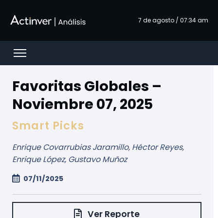
Ugrás a fő tartalomhoz
7 de agosto / 07:34 am
Open menu
Favoritas Globales –
Noviembre 07, 2025
Smart Picks
Enrique Covarrubias Jaramillo, Héctor Reyes,
Enrique López, Gustavo Muñoz
07/11/2025
Ver Reporte