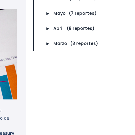
►
Mayo
⠀
(7 reportes)
►
Abril
⠀
(8 reportes)
►
Marzo
⠀
(8 reportes)
o
o de
reasury