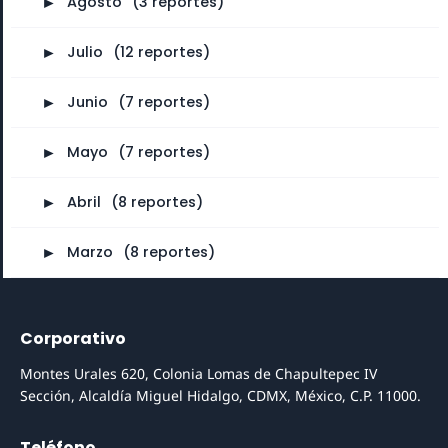
►
Agosto
⠀
(3 reportes)
►
Julio
⠀
(12 reportes)
►
Junio
⠀
(7 reportes)
►
Mayo
⠀
(7 reportes)
►
Abril
⠀
(8 reportes)
►
Marzo
⠀
(8 reportes)
Corporativo
Montes Urales 620, Colonia Lomas de Chapultepec IV
Sección, Alcaldía Miguel Hidalgo, CDMX, México, C.P. 11000.
Teléfono