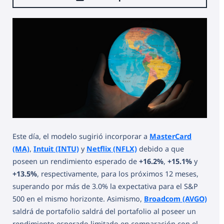
Este día, el modelo sugirió incorporar a
MasterCard
(MA)
,
Intuit (INTU)
y
Netflix (NFLX)
debido a que
poseen un rendimiento esperado de
+16.2%
,
+15.1%
y
+13.5%
, respectivamente, para los próximos 12 meses,
superando por más de 3.0% la expectativa para el S&P
500 en el mismo horizonte. Asimismo,
Broadcom (AVGO)
saldrá de portafolio saldrá del portafolio al poseer un
rendimiento esperado limitado en comparación con el