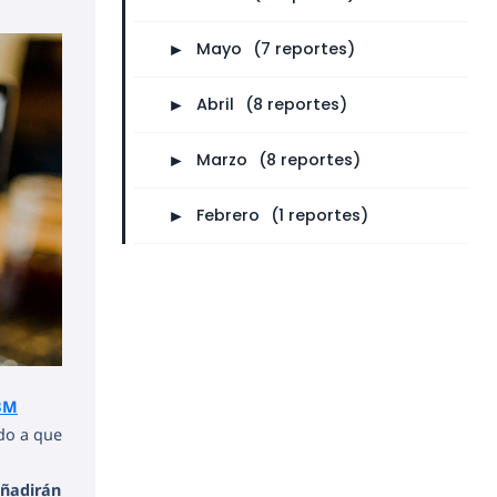
►
Mayo
⠀
(7 reportes)
►
Abril
⠀
(8 reportes)
►
Marzo
⠀
(8 reportes)
►
Febrero
⠀
(1 reportes)
BM
do a que
ñadirán