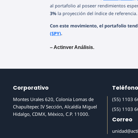
al portafolio al poseer rendimientos esp
3%
la proyección del índice de referencia.
Con este movimiento, el portafolio tendr
(SPY)
.
– Actinver Análisis.
Corporativo
Teléfon
Montes Urales 620, Colonia Lomas de
(55) 1103 
Chapultepec IV Sección, Alcaldía Miguel
(55) 1103 
Hidalgo, CDMX, México, C.P. 11000.
Correo
unidad@act