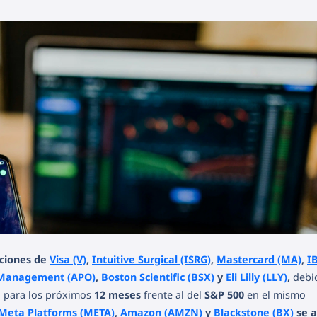
siciones de
Visa (V)
,
Intuitive Surgical (ISRG)
,
Mastercard (MA)
,
I
 Management (APO)
,
Boston Scientific (BSX)
y
Eli Lilly (LLY)
,
debi
o para los próximos
12 meses
frente al del
S&P 500
en el mismo
Meta Platforms (META)
,
Amazon (AMZN)
y
Blackstone (BX)
se a