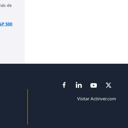
más de
&P 500
Visitar Actinver.com