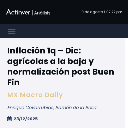
Saut au contenu principal
9 de agosto / 02:22 pm
Open menu
Inflación 1q – Dic:
agrícolas a la baja y
normalización post Buen
Fin
MX Macro Daily
Enrique Covarrubias, Ramón de la Rosa
23/12/2025