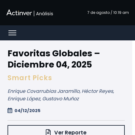
Ugrás a fő tartalomhoz
7 de agosto / 10:19 am
Open menu
Favoritas Globales –
Diciembre 04, 2025
Smart Picks
Enrique Covarrubias Jaramillo, Héctor Reyes,
Enrique López, Gustavo Muñoz
04/12/2025
Ver Reporte