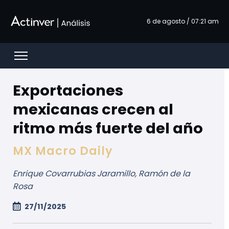
Overslaan en naar hoofdinhoud gaan
6 de agosto / 07:21 am
Open menu
Exportaciones
mexicanas crecen al
ritmo más fuerte del año
MX Macro Daily
Enrique Covarrubias Jaramillo, Ramón de la
Rosa
27/11/2025