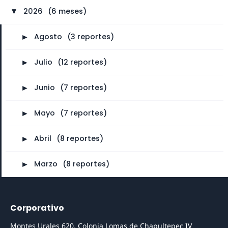
2026
⠀
(6 meses)
►
►
Agosto
⠀
(3 reportes)
►
Julio
⠀
(12 reportes)
►
Junio
⠀
(7 reportes)
►
Mayo
⠀
(7 reportes)
►
Abril
⠀
(8 reportes)
►
Marzo
⠀
(8 reportes)
Corporativo
Montes Urales 620, Colonia Lomas de Chapultepec IV