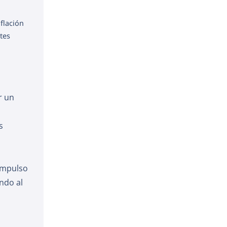
flación
tes
r un
s
impulso
ando al