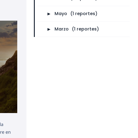
►
Mayo
⠀
(1 reportes)
►
Marzo
⠀
(1 reportes)
la
rre en