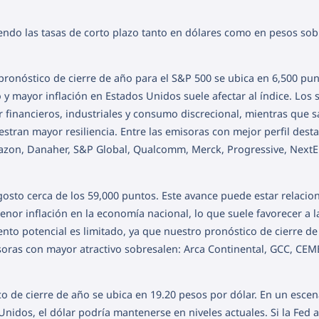
ndo las tasas de corto plazo tanto en dólares como en pesos sob
ronóstico de cierre de año para el S&P 500 se ubica en 6,500 pu
 mayor inflación en Estados Unidos suele afectar al índice. Los 
financieros, industriales y consumo discrecional, mientras que s
tran mayor resiliencia. Entre las emisoras con mejor perfil dest
azon, Danaher, S&P Global, Qualcomm, Merck, Progressive, NextE
gosto cerca de los 59,000 puntos. Este avance puede estar relaci
or inflación en la economía nacional, lo que suele favorecer a l
ento potencial es limitado, ya que nuestro pronóstico de cierre de
soras con mayor atractivo sobresalen: Arca Continental, GCC, CEM
 de cierre de año se ubica en 19.20 pesos por dólar. En un escen
nidos, el dólar podría mantenerse en niveles actuales. Si la Fed 