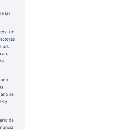
re las
ntos. Un
sectores
alud,
acan:
ra
onado
as
 año se
EX y
ario de
anuncia