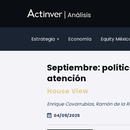
Saltar al contenido principal
Estrategia
Economía
Equity Méxic
▾
Septiembre: políti
atención
House View
Enrique Covarrubias, Ramón de la R
04/09/2025