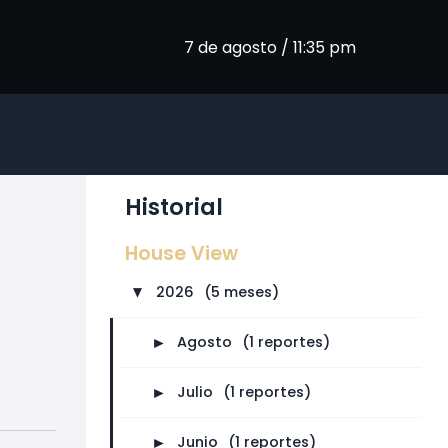
7 de agosto / 11:35 pm
Historial
House View
2026
⠀
(5 meses)
►
►
Agosto
⠀
(1 reportes)
►
Julio
⠀
(1 reportes)
►
Junio
⠀
(1 reportes)