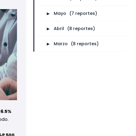
►
Mayo
⠀
(7 reportes)
►
Abril
⠀
(8 reportes)
►
Marzo
⠀
(8 reportes)
16.5%
odo.
S&P 500