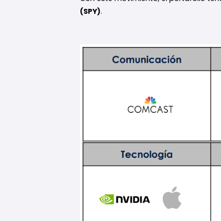
(SPY)
.