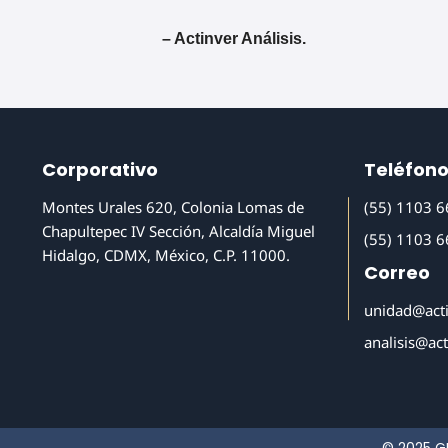
– Actinver Análisis.
Corporativo
Teléfon
Montes Urales 620, Colonia Lomas de
(55) 1103 
Chapultepec IV Sección, Alcaldía Miguel
(55) 1103 
Hidalgo, CDMX, México, C.P. 11000.
Correo
unidad@act
analisis@ac
© 2025 G