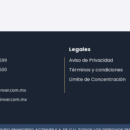
o
Legales
Aviso de Privacidad
6699
6600
Términos y condiciones
Límite de Concentración
inver.com.mx
tinver.com.mx
RUPO FINANCIERO ACTINVER S.A. DE C.V. TODOS LOS DERECHOS R