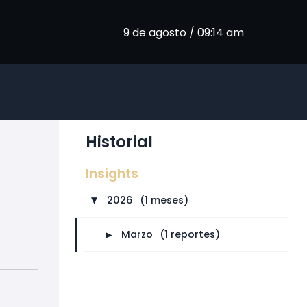
9 de agosto / 09:14 am
Historial
Insights
2026
⠀
(1 meses)
►
►
Marzo
⠀
(1 reportes)