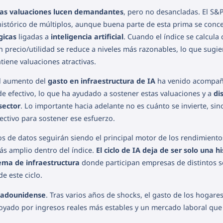
as valuaciones lucen demandantes
, pero no desancladas. El S&
stórico de múltiplos, aunque buena parte de esta prima se conc
gicas
ligadas a
inteligencia artificial
. Cuando el índice se calcula 
 precio/utilidad se reduce a niveles más razonables, lo que sugi
iene valuaciones atractivas.
el aumento del
gasto en infraestructura de IA
ha venido acompañ
de efectivo, lo que ha ayudado a sostener estas valuaciones y a
di
sector
. Lo importante hacia adelante no es cuánto se invierte, si
ectivo para sostener ese esfuerzo.
s de datos seguirán siendo el principal motor de los rendimiento
s amplio dentro del índice.
El ciclo de IA deja de ser solo una hi
ema de infraestructura
donde participan empresas de distintos s
e este ciclo.
stadounidense
. Tras varios años de shocks, el gasto de los hogare
oyado por ingresos reales más estables y un mercado laboral que