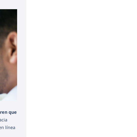
eren que
acia
 en línea