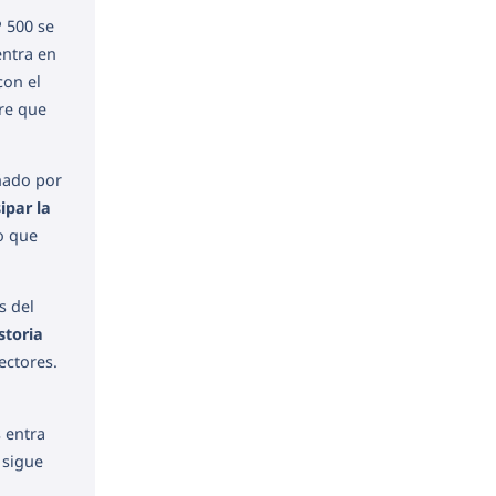
P 500 se
entra en
con el
ere que
ado por
sipar la
no que
s del
storia
ectores.
s entra
 sigue