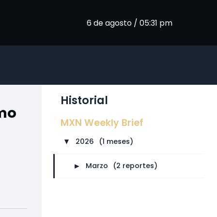
6 de agosto / 05:31 pm
Historial
smo
MXN Weekly Brief
2026
⠀
(1 meses)
►
►
Marzo
⠀
(2 reportes)