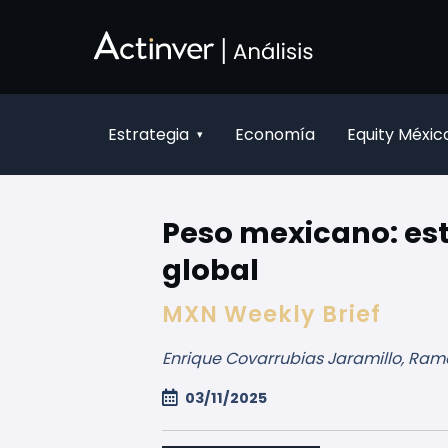
Salta al contingut principal
Estrategia
Economía
Equity Méxic
▾
Peso mexicano: es
global
MXN Weekly Brief
Enrique Covarrubias Jaramillo, Ram
03/11/2025