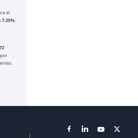
ra el
a
7.25%
,
.72
 por
ientes