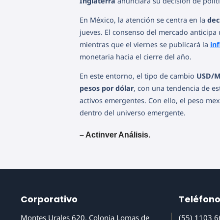
Inglaterra
anunciará su decisión de polít
En México, la atención se centra en la
dec
jueves. El consenso del mercado anticipa 
mientras que el viernes se publicará la
in
monetaria hacia el cierre del año.
En este entorno, el tipo de cambio
USD/
pesos por dólar
, con una tendencia de est
activos emergentes. Con ello, el peso me
dentro del universo emergente.
– Actinver Análisis.
Corporativo
Teléfon
Montes Urales 620, Colonia Lomas de
(55) 1103 