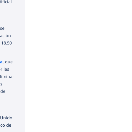
ficial
 se
nación
 18.50
ia
, que
r las
liminar
es
 de
 Unido
co de