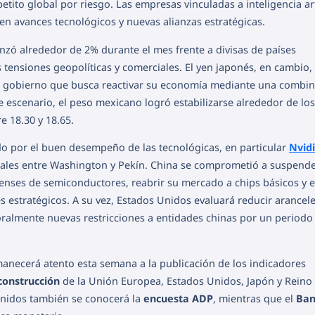
tito global por riesgo. Las empresas vinculadas a inteligencia arti
 avances tecnológicos y nuevas alianzas estratégicas.
anzó alrededor de 2% durante el mes frente a divisas de países
tensiones geopolíticas y comerciales. El yen japonés, en cambio,
vo gobierno que busca reactivar su economía mediante una combi
e escenario, el peso mexicano logró estabilizarse alrededor de los
e 18.30 y 18.65.
o por el buen desempeño de las tecnológicas, en particular
Nvid
ales entre Washington y Pekín. China se comprometió a suspende
denses de semiconductores, reabrir su mercado a chips básicos y e
s estratégicos. A su vez, Estados Unidos evaluará reducir arancel
ralmente nuevas restricciones a entidades chinas por un periodo
necerá atento esta semana a la publicación de los indicadores
construcción
de la Unión Europea, Estados Unidos, Japón y Reino
Unidos también se conocerá la
encuesta ADP
, mientras que el
Ban