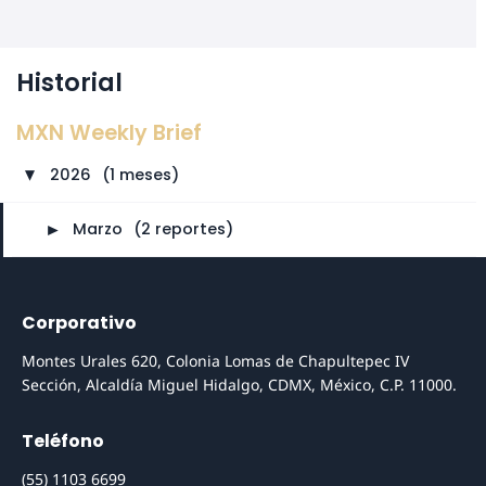
Historial
MXN Weekly Brief
2026
⠀
(1 meses)
►
►
Marzo
⠀
(2 reportes)
Corporativo
Montes Urales 620, Colonia Lomas de Chapultepec IV
Sección, Alcaldía Miguel Hidalgo, CDMX, México, C.P. 11000.
Teléfono
(55) 1103 6699