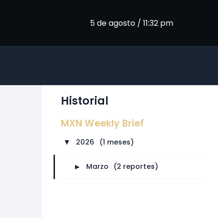
5 de agosto / 11:32 pm
Historial
MXN Weekly Brief
2026
⠀
(1 meses)
►
►
Marzo
⠀
(2 reportes)