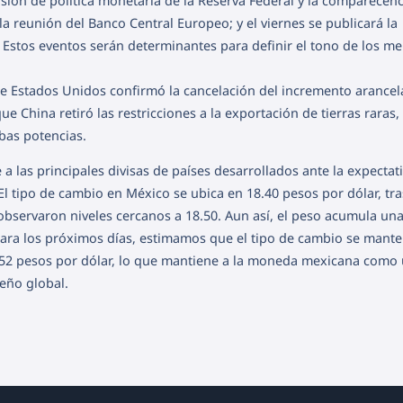
isión de política monetaria de la Reserva Federal y la comparecen
 la reunión del Banco Central Europeo; y el viernes se publicará la
 Estos eventos serán determinantes para definir el tono de los m
de Estados Unidos confirmó la cancelación del incremento arancel
 China retiró las restricciones a la exportación de tierras raras,
bas potencias.
 a las principales divisas de países desarrollados ante la expectat
l tipo de cambio en México se ubica en 18.40 pesos por dólar, tr
observaron niveles cercanos a 18.50. Aun así, el peso acumula un
Para los próximos días, estimamos que el tipo de cambio se mant
.52 pesos por dólar, lo que mantiene a la moneda mexicana como
eño global.