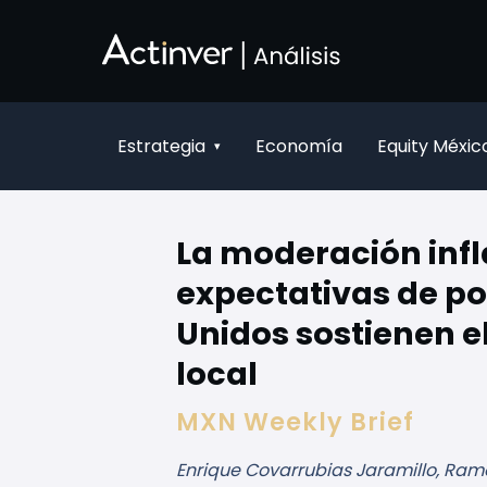
Saltar al contenido principal
Estrategia
Economía
Equity Méxic
▾
La moderación infl
expectativas de po
Unidos sostienen 
local
MXN Weekly Brief
Enrique Covarrubias Jaramillo, Ram