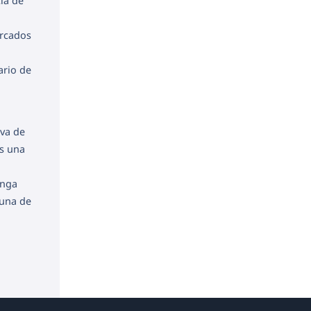
cia de
ercados
ario de
iva de
as una
a
enga
 una de