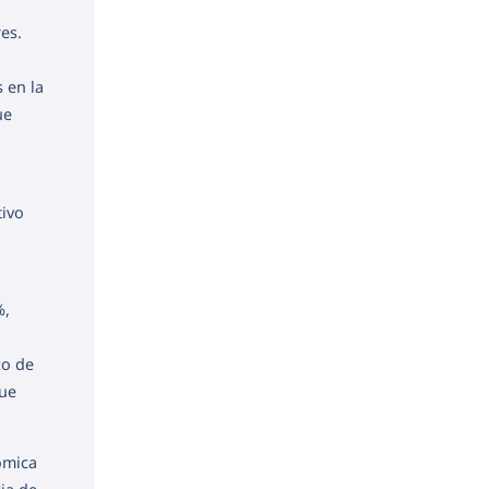
es.
 en la
ue
tivo
%,
,
co de
que
ómica