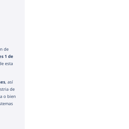
ón de
es 1 de
de esta
ses
, así
stria de
a o bien
istemas