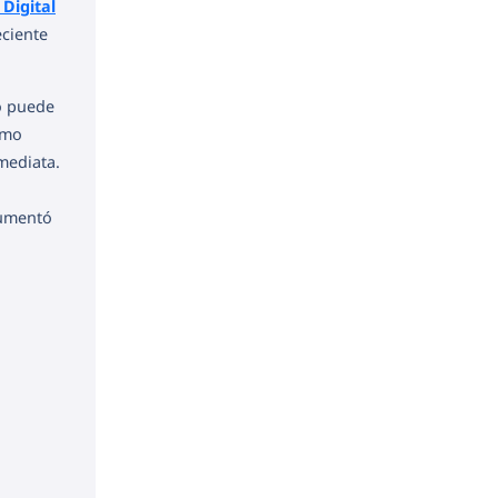
Digital
eciente
no puede
omo
mediata.
umentó