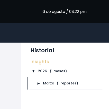
6 de agosto / 08:22 pm
Historial
Insights
2026
⠀
(1 meses)
►
►
Marzo
⠀
(1 reportes)