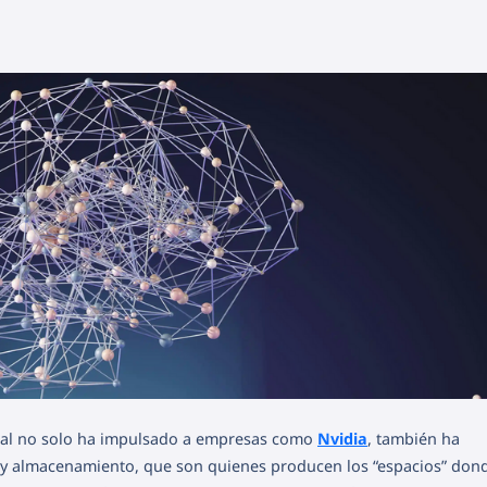
ficial no solo ha impulsado a empresas como
Nvidia
, también ha
 y almacenamiento, que son quienes producen los “espacios” don