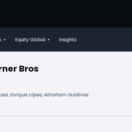
o
Equity Global
Insights
▾
▾
rner Bros
osa, Enrique López, Abraham Gutiérrez