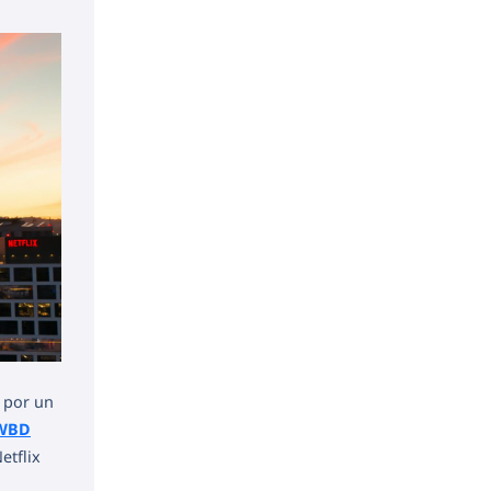
 por un
WBD
etflix