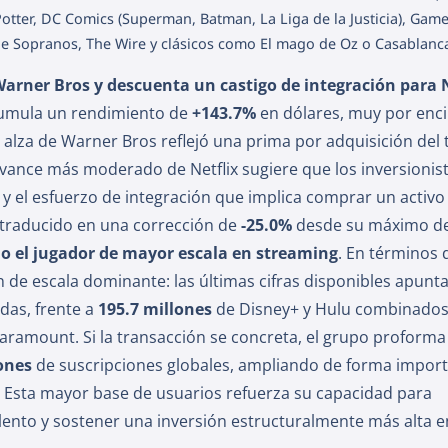
ter, DC Comics (Superman, Batman, La Liga de la Justicia), Game
he Sopranos, The Wire y clásicos como El mago de Oz o Casablanc
arner Bros y descuenta un castigo de integración para N
cumula un rendimiento de
+143.7%
en dólares, muy por enc
l alza de Warner Bros reflejó una prima por adquisición de
avance más moderado de Netflix sugiere que los inversionis
y el esfuerzo de integración que implica comprar un activo
 traducido en una corrección de
-25.0%
desde su máximo de
 el jugador de mayor escala en streaming
. En términos 
n de escala dominante: las últimas cifras disponibles apunt
das, frente a
195.7 millones
de Disney+ y Hulu combinado
aramount. Si la transacción se concreta, el grupo proforma 
ones
de suscripciones globales, ampliando de forma import
s. Esta mayor base de usuarios refuerza su capacidad para
lento y sostener una inversión estructuralmente más alta e