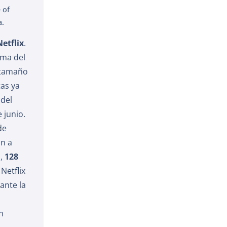
 of
a.
etflix
.
ima del
l tamaño
tas ya
 del
 junio.
de
an a
s,
128
Netflix
ante la
n