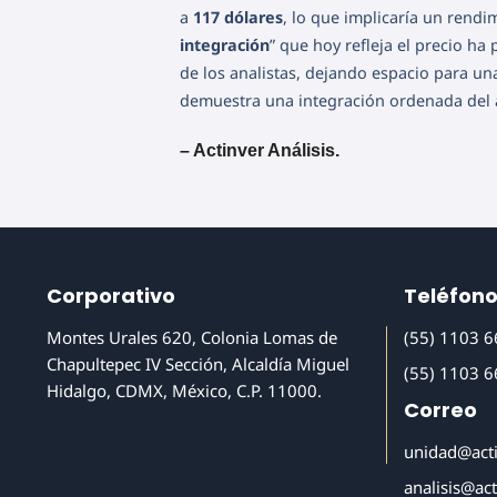
a
117 dólares
, lo que implicaría un rend
integración
” que hoy refleja el precio ha
de los analistas, dejando espacio para un
demuestra una integración ordenada del a
– Actinver Análisis.
Corporativo
Teléfon
Montes Urales 620, Colonia Lomas de
(55) 1103 
Chapultepec IV Sección, Alcaldía Miguel
(55) 1103 
Hidalgo, CDMX, México, C.P. 11000.
Correo
unidad@act
analisis@ac