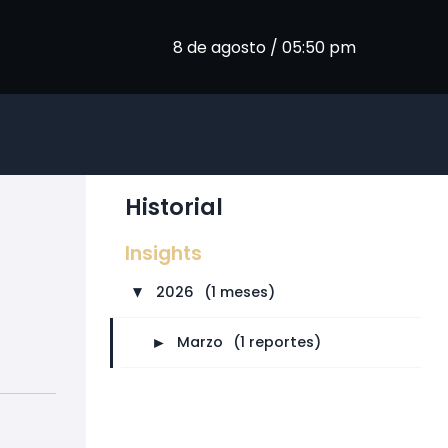
8 de agosto / 05:50 pm
Historial
Insights
2026
⠀
(1 meses)
►
►
Marzo
⠀
(1 reportes)