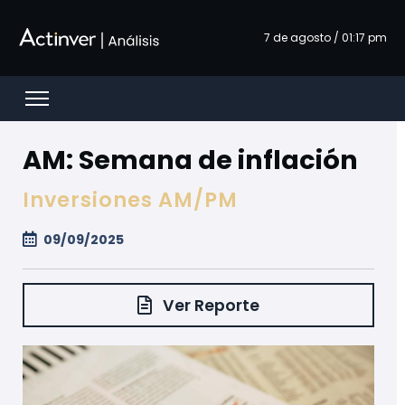
Ugrás a fő tartalomhoz
7 de agosto / 01:17 pm
Open menu
AM: Semana de inflación
Inversiones AM/PM
09/09/2025
Ver Reporte