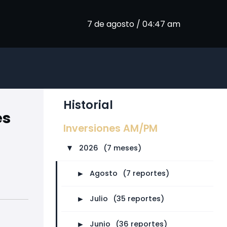
7 de agosto / 04:47 am
Historial
es
Inversiones AM/PM
2026
⠀
(7 meses)
►
►
Agosto
⠀
(7 reportes)
►
Julio
⠀
(35 reportes)
►
Junio
⠀
(36 reportes)