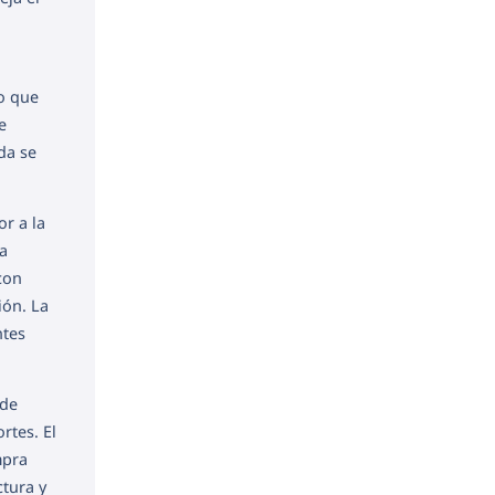
o que
e
da se
r a la
a
con
ión. La
ntes
 de
rtes. El
mpra
ctura y