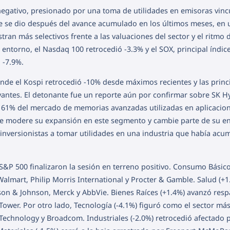
negativo, presionado por una toma de utilidades en emisoras vinc
juste se dio después del avance acumulado en los últimos meses, en 
ran más selectivos frente a las valuaciones del sector y el ritmo 
e entorno, el Nasdaq 100 retrocedió -3.3% y el SOX, principal índic
 -7.9%.
onde el Kospi retrocedió -10% desde máximos recientes y las princ
vantes. El detonante fue un reporte aún por confirmar sobre SK H
 61% del mercado de memorias avanzadas utilizadas en aplicacio
e que modere su expansión en este segmento y cambie parte de su 
 inversionistas a tomar utilidades en una industria que había ac
 S&P 500 finalizaron la sesión en terreno positivo. Consumo Básico
almart, Philip Morris International y Procter & Gamble. Salud (+1
son & Johnson, Merck y AbbVie. Bienes Raíces (+1.4%) avanzó res
Tower. Por otro lado, Tecnología (-4.1%) figuró como el sector má
Technology y Broadcom. Industriales (-2.0%) retrocedió afectado 