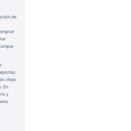
cción de
comprar
rar
 aunque
s
reportes.
os chips
e. En
ns y
ueva