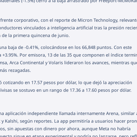
 Materiales (-1.5%) cerró a la baja arrastrado por Freeport-McMoRa
 frente corporativo, con el reporte de Micron Technology, relevan
ctores vinculados a inteligencia artificial tras la presión recien
ón de la primera quincena de junio.
una baja de -0.41%, colocándose en los 66,848 puntos. Con este
a +3.95%. Por emisora, 13 de las 35 que componen el índice term
emsa, Arca Continental y Volaris lideraron los avances, mientras q
más rezagadas.
cotizando en 17.57 pesos por dólar, lo que dejó la apreciación
ivisas se sostuvo en un rango de 17.36 a 17.60 pesos por dólar.
na aplicación independiente llamada internamente Arena, similar 
 Kalshi, según reportes. La app permitiría a usuarios hacer pron
os, sin apuestas con dinero por ahora, aunque Meta no habría
oyecto sigue en etapa experimental y podría no lanzarse, pero refl