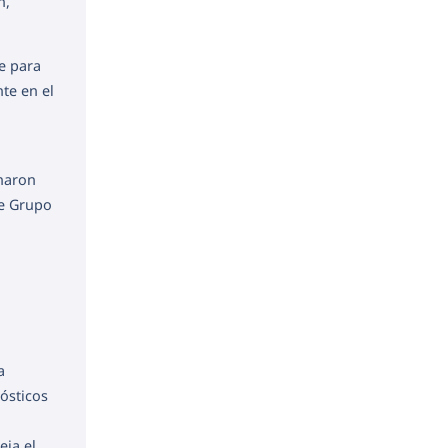
n,
te para
te en el
inaron
ue Grupo
a
ósticos
eja el