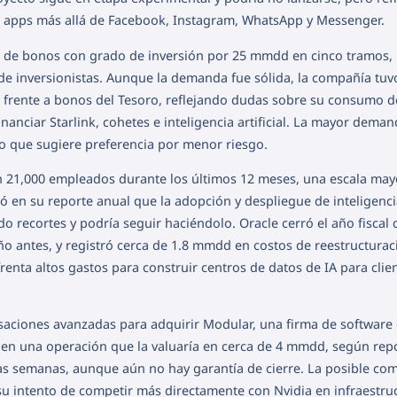
s apps más allá de Facebook, Instagram, WhatsApp y Messenger.
 de bonos con grado de inversión por 25 mmdd en cinco tramos,
e inversionistas. Aunque la demanda fue sólida, la compañía tuv
o frente a bonos del Tesoro, reflejando dudas sobre su consumo d
inanciar Starlink, cohetes e inteligencia artificial. La mayor deman
o que sugiere preferencia por menor riesgo.
n 21,000 empleados durante los últimos 12 meses, una escala mayo
 en su reporte anual que la adopción y despliegue de inteligenci
do recortes y podría seguir haciéndolo. Oracle cerró el año fiscal 
o antes, y registró cerca de 1.8 mmdd en costos de reestructurac
enta altos gastos para construir centros de datos de IA para clie
aciones avanzadas para adquirir Modular, una firma de software
al, en una operación que la valuaría en cerca de 4 mmdd, según repo
as semanas, aunque aún no hay garantía de cierre. La posible co
su intento de competir más directamente con Nvidia en infraestru