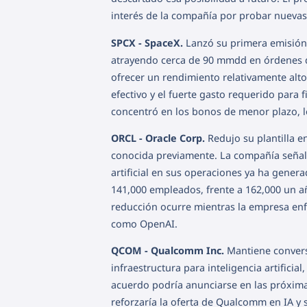
interés de la compañía por probar nueva
SPCX - SpaceX.
Lanzó su primera emisión
atrayendo cerca de 90 mmdd en órdenes d
ofrecer un rendimiento relativamente alt
efectivo y el fuerte gasto requerido para f
concentró en los bonos de menor plazo, l
ORCL - Oracle Corp.
Redujo su plantilla e
conocida previamente. La compañía señaló
artificial en sus operaciones ya ha genera
141,000 empleados, frente a 162,000 un añ
reducción ocurre mientras la empresa enfr
como OpenAI.
QCOM - Qualcomm Inc.
Mantiene convers
infraestructura para inteligencia artifici
acuerdo podría anunciarse en las próxim
reforzaría la oferta de Qualcomm en IA y 