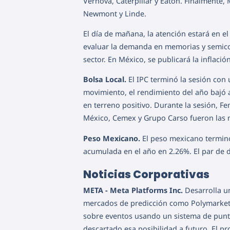
Vernova, Caterpillar y Eaton. Finalmente,
Newmont y Linde.
El día de mañana, la atención estará en el
evaluar la demanda en memorias y semicondu
sector. En México, se publicará la inflaci
Bolsa Local.
El IPC terminó la sesión con 
movimiento, el rendimiento del año bajó 
en terreno positivo. Durante la sesión, F
México, Cemex y Grupo Carso fueron las 
Peso Mexicano.
El peso mexicano terminó 
acumulada en el año en 2.26%. El par de d
Noticias Corporativas
META - Meta Platforms Inc.
Desarrolla u
mercados de predicción como Polymarket y
sobre eventos usando un sistema de punt
descartado esa posibilidad a futuro. El pr