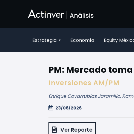
Saltar al contenido principal
Estrategia
Economía
Equity Méxic
▾
PM: Mercado toma 
Inversiones AM/PM
Enrique Covarrubias Jaramillo, Ramó
23/06/2026
Ver Reporte