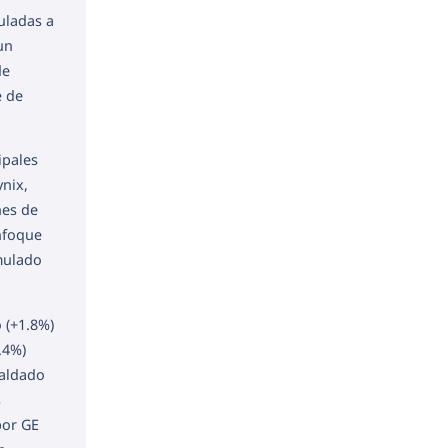
uladas a
un
de
e de
ipales
ynix,
nes de
enfoque
umulado
 (+1.8%)
.4%)
paldado
s
por GE