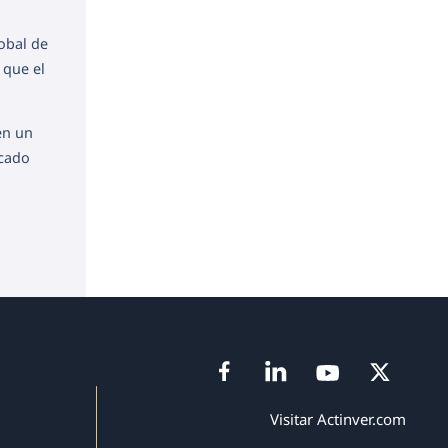
obal de
 que el
en un
rcado
Visitar Actinver.com