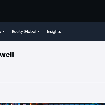
o
Equity Global
Insights
▾
▾
well