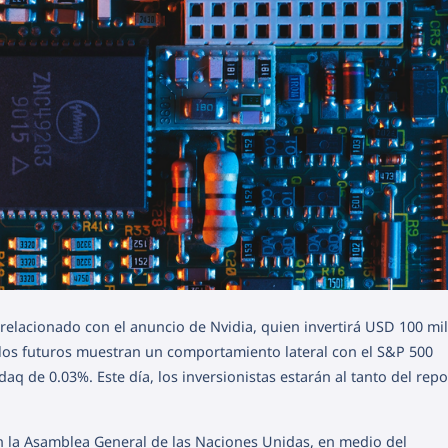
relacionado con el anuncio de Nvidia, quien invertirá USD 100 mil
los futuros muestran un comportamiento lateral con el S&P 500
q de 0.03%. Este día, los inversionistas estarán al tanto del repo
en la Asamblea General de las Naciones Unidas, en medio del