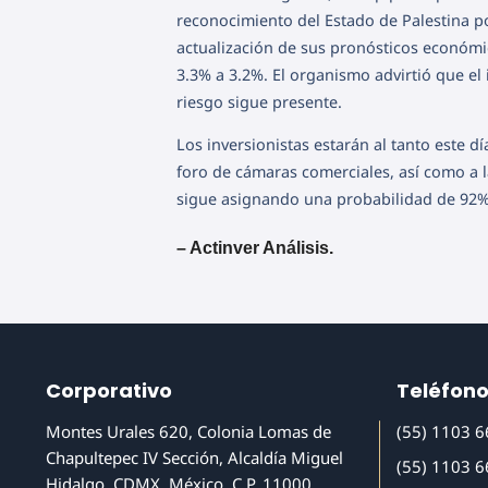
reconocimiento del Estado de Palestina po
actualización de sus pronósticos económ
3.3% a 3.2%. El organismo advirtió que e
riesgo sigue presente.
Los inversionistas estarán al tanto este d
foro de cámaras comerciales, así como a 
sigue asignando una probabilidad de 92% 
– Actinver Análisis.
Corporativo
Teléfon
Montes Urales 620, Colonia Lomas de
(55) 1103 
Chapultepec IV Sección, Alcaldía Miguel
(55) 1103 
Hidalgo, CDMX, México, C.P. 11000.