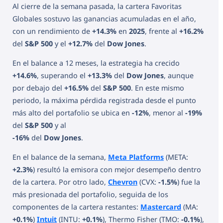
Al cierre de la semana pasada, la cartera Favoritas
Globales sostuvo las ganancias acumuladas en el año,
con un rendimiento de
+14.3%
en
2025
, frente al
+16.2%
del
S&P 500
y el
+12.7%
del
Dow Jones
.
En el balance a 12 meses, la estrategia ha crecido
+14.6%
, superando el
+13.3%
del
Dow Jones
, aunque
por debajo del
+16.5%
del
S&P 500
. En este mismo
periodo, la máxima pérdida registrada desde el punto
más alto del portafolio se ubica en
-12%
, menor al
-19%
del
S&P 500
y al
-16%
del
Dow Jones
.
En el balance de la semana,
Meta Platforms
(META:
+2.3%
) resultó la emisora con mejor desempeño dentro
de la cartera. Por otro lado,
Chevron
(CVX:
-1.5%
) fue la
más presionada del portafolio, seguida de los
componentes de la cartera restantes:
Mastercard
(MA:
+0.1%
)
Intuit
(INTU:
+0.1%
), Thermo Fisher (TMO:
-0.1%
),